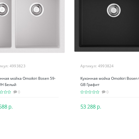
икул:
4993823
Артикул:
4993824
нная мойка Omoikiri Bosen 59-
Кухонная мойка Omoikiri Bosen
WH Белый
GB Графит
0
0
588 р.
53 288 р.
В корзину
В корзину