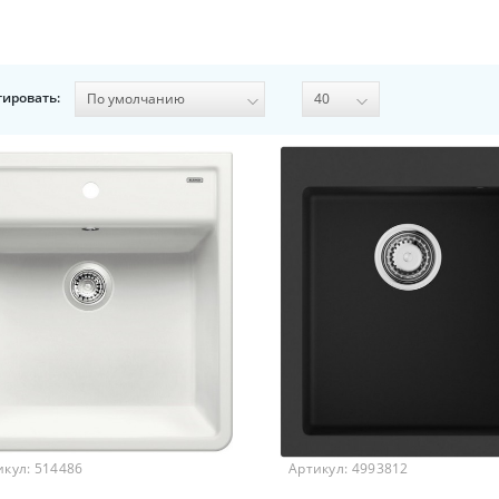
тировать:
икул:
514486
Артикул:
4993812