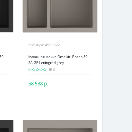
Артикул:
4993822
59-
Кухонная мойка Omoikiri Bosen 59-
2A GR Leningrad grey
0
58 588 р.
В корзину