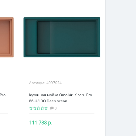
ля мыла
Крючок одинарный
Кухонная мойка 
 Антрацит
Lemi 3400B старая
Panor 60 Белый
бронза
отверстие
0 р.
182 р.
110 000 р
<
<
Предзаказ
В корзину
Артикул:
4997024
Pro
Кухонная мойка Omoikiri Kinaru Pro
86-U/I DO Deep ocean
0
111 788 р.
В корзину