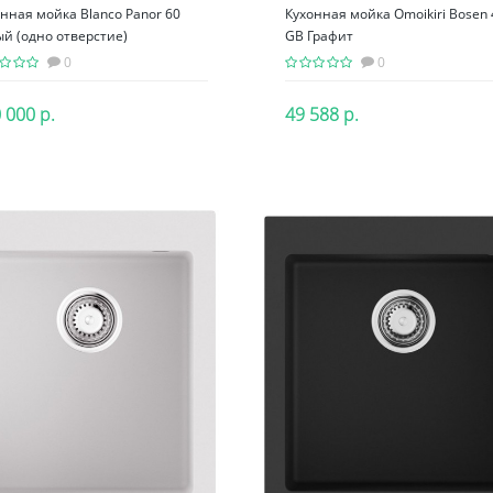
нная мойка Blanco Panor 60
Кухонная мойка Omoikiri Bosen
й (одно отверстие)
GB Графит
0
0
 000 р.
49 588 р.
В корзину
В корзину