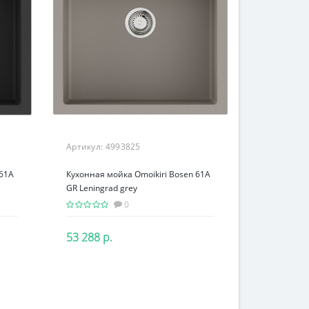
Артикул:
4993825
 61A
Кухонная мойка Omoikiri Bosen 61A
GR Leningrad grey
0
53 288 р.
В корзину