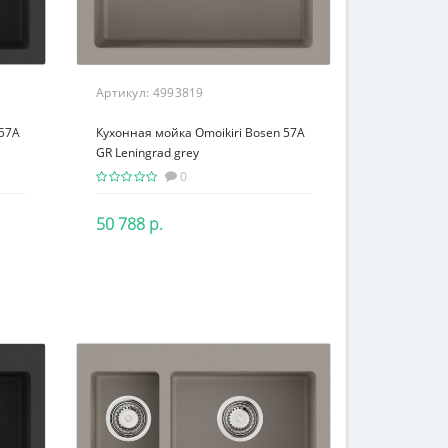
Артикул:
4993819
 57A
Кухонная мойка Omoikiri Bosen 57A
GR Leningrad grey
0
50 788 р.
В корзину