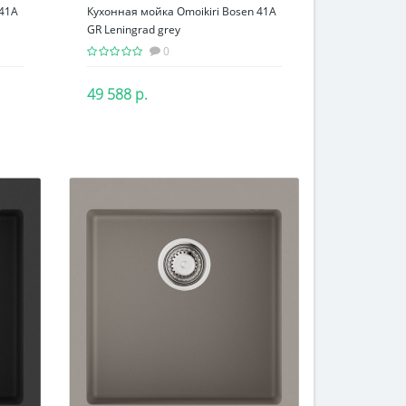
 41A
Кухонная мойка Omoikiri Bosen 41A
GR Leningrad grey
0
49 588 р.
В корзину