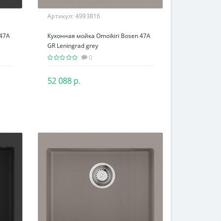
Артикул:
4993816
 47A
Кухонная мойка Omoikiri Bosen 47A
GR Leningrad grey
0
52 088 р.
В корзину