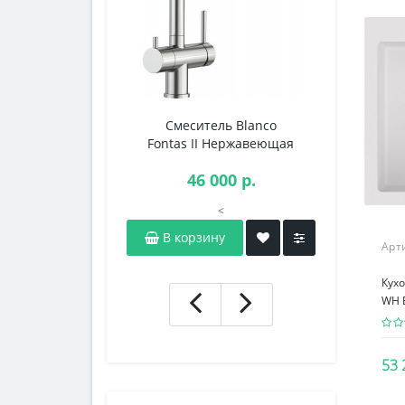
Белый глянцевый
Ваниль
Глянцевая магнолия
Глянцевый белый
Графит
Смеситель Blanco
Крючок
Fontas II Нержавеющая
Поконар 4
Жемчужный серый
сталь
черны
46 000 р.
4
(матовый)
Золото
Миндаль
<
Оникс
В корзину
Предзак
Арт
Сappucino coffee
Кухо
Черный
WH 
53 