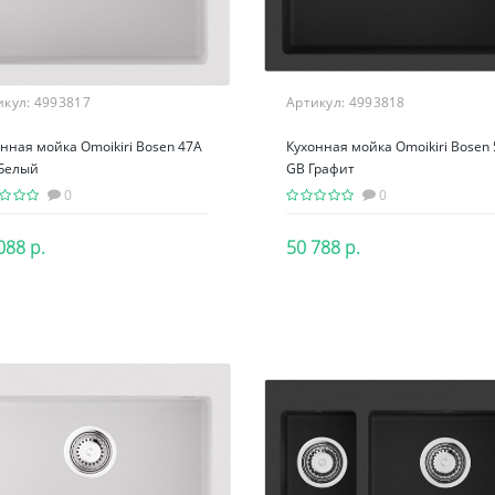
икул:
4993817
Артикул:
4993818
нная мойка Omoikiri Bosen 47A
Кухонная мойка Omoikiri Bosen
Белый
GB Графит
0
0
088 р.
50 788 р.
В корзину
В корзину