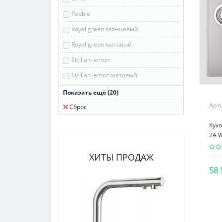
Pebble
880 х 477 мм
Royal green глянцевый
900 х 635 мм
Royal green матовый
910 х 460 мм
Sicilian lemon
Sicilian lemon матовый
Smoky blue
Показать ещё (20)
Арт
Toscana глянцевый
Сброс
Toscana матовый
Кухо
2A 
WH-Белый
Wind green
ХИТЫ ПРОДАЖ
Античное серебро
58 
Антрацит
Базальт
Белый