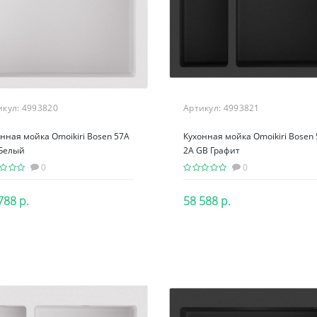
икул:
4993820
Артикул:
4993821
нная мойка Omoikiri Bosen 57A
Кухонная мойка Omoikiri Bosen 
Белый
2A GB Графит
0
0
788 р.
58 588 р.
В корзину
В корзину