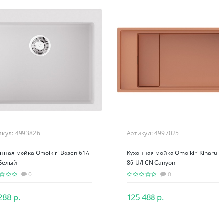
 одинарный
Кухонная мойка Blanco
Дозатор д
0 мм, отделка
Subline 500-U Антрацит
Blanco Lato
й бархат
73 р.
43 000 р.
10 00
 1A.3022.9005
<
<
<
аз
Предзаказ
Предзаказ
икул:
4993826
Артикул:
4997025
нная мойка Omoikiri Bosen 61A
Кухонная мойка Omoikiri Kinaru 
Белый
86-U/I CN Canyon
0
0
288 р.
125 488 р.
В корзину
В корзину