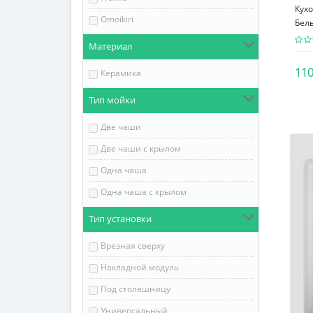
Кухо
Omoikiri
Белы
Материал
110
Керамика
Тип мойки
Две чаши
Две чаши с крылом
Одна чаша
Одна чаша с крылом
Тип установки
Врезная сверху
Накладной модуль
Под столешницу
Универсальный