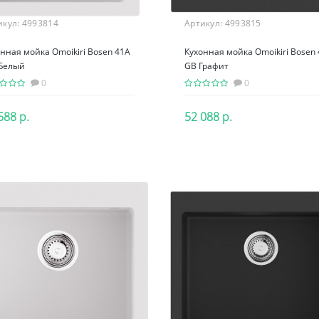
икул:
4993814
Артикул:
4993815
нная мойка Omoikiri Bosen 41A
Кухонная мойка Omoikiri Bosen
Белый
GB Графит
0
0
588 р.
52 088 р.
В корзину
В корзину