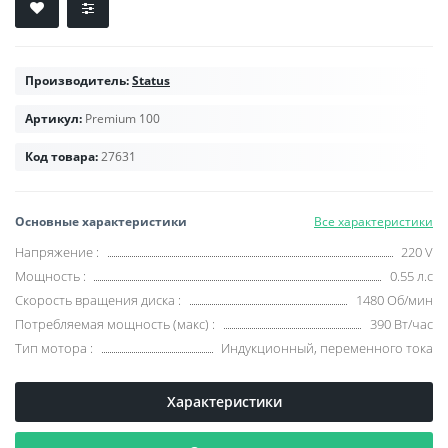
Производитель:
Status
Артикул:
Premium 100
Код товара:
27631
Основные характеристики
Все характеристики
Напряжение
:
220 V
Мощность
:
0.55 л.с
Скорость вращения диска
:
1480 Об/мин
Потребляемая мощность (макс)
:
390 Вт/час
Тип мотора
:
Индукционный, переменного тока
Характеристики